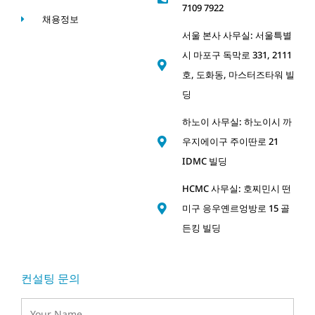
7109 7922
채용정보
서울 본사 사무실: 서울특별
시 마포구 독막로 331, 2111
호, 도화동, 마스터즈타워 빌
딩
하노이 사무실: 하노이시 까
우지에이구 주이딴로 21
IDMC 빌딩
HCMC 사무실: 호찌민시 떤
미구 응우옌르엉방로 15 골
든킹 빌딩
컨설팅 문의