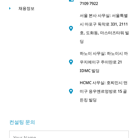
7109 7922
채용정보
서울 본사 사무실: 서울특별
시 마포구 독막로 331, 2111
호, 도화동, 마스터즈타워 빌
딩
하노이 사무실: 하노이시 까
우지에이구 주이딴로 21
IDMC 빌딩
HCMC 사무실: 호찌민시 떤
미구 응우옌르엉방로 15 골
든킹 빌딩
컨설팅 문의