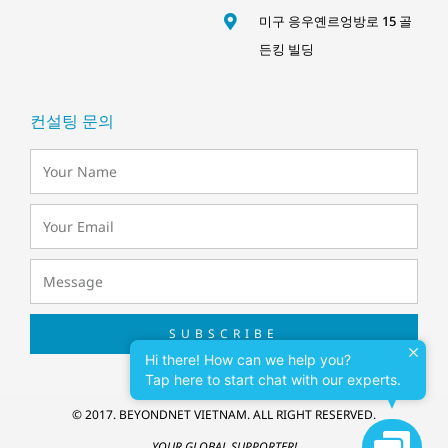
미구 응우옌르엉방로 15 골
든킹 빌딩
컨설팅 문의
SUBSCRIBE
Hi there! How can we help you?
Tap here to start chat with our experts.
© 2017. BEYONDNET VIETNAM. ALL RIGHT RESERVED.
Contac
YOUR GLOBAL SUPPORTER!