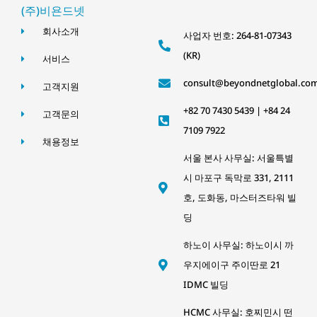
(주)비욘드넷
회사소개
사업자 번호: 264-81-07343
(KR)
서비스
consult@beyondnetglobal.co
고객지원
+82 70 7430 5439 | +84 24
고객문의
7109 7922
채용정보
서울 본사 사무실: 서울특별
시 마포구 독막로 331, 2111
호, 도화동, 마스터즈타워 빌
딩
하노이 사무실: 하노이시 까
우지에이구 주이딴로 21
IDMC 빌딩
HCMC 사무실: 호찌민시 떤